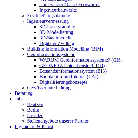
Trinkwasser / Gas / Fernwärme
Ingenieurbauwerke
Erschließungsplanung
Ingenieurvermessung
3D-Laserscanning
3D-Modellierung
3D-Stadtmodelle
Digitaler Zwilling
Building Information Modelling (BIM)
Geoinformationssysteme
WARUM Geoinformationssysteme? (GIS)
GEONETZ Datendienste (GDD)
Bestandsinformationssystem (BIS)
Bauplaninfo im Internet (LAI)
Digitalisierungskonzepte
Gewässerunterhaltung
Beratung
Jobs
Bautzen
Berlin
Dresden
Stellenangebote unserer Partner
Ingenieure & Kunst