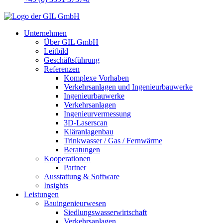
Unternehmen
Über GIL GmbH
Leitbild
Geschäftsführung
Referenzen
Komplexe Vorhaben
Verkehrsanlagen und Ingenieurbauwerke
Ingenieurbauwerke
Verkehrsanlagen
Ingenieur­vermessung
3D-Laserscan
Kläranlagenbau
Trinkwasser / Gas / Fernwärme
Beratungen
Kooperationen
Partner
Ausstattung & Software
Insights
Leistungen
Bauingenieurwesen
Siedlungswasserwirtschaft
Verkehrsanlagen